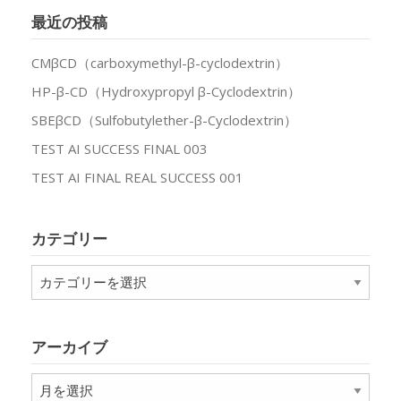
最近の投稿
CMβCD（carboxymethyl-β-cyclodextrin）
HP-β-CD（Hydroxypropyl β-Cyclodextrin）
SBEβCD（Sulfobutylether-β-Cyclodextrin）
TEST AI SUCCESS FINAL 003
TEST AI FINAL REAL SUCCESS 001
カテゴリー
カ
テ
ゴ
リ
アーカイブ
ー
ア