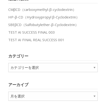
CMβCD（carboxymethyl-β-cyclodextrin）
HP-β-CD（Hydroxypropyl β-Cyclodextrin）
SBEβCD（Sulfobutylether-β-Cyclodextrin）
TEST AI SUCCESS FINAL 003
TEST AI FINAL REAL SUCCESS 001
カテゴリー
カ
テ
ゴ
リ
アーカイブ
ー
ア
ー
カ