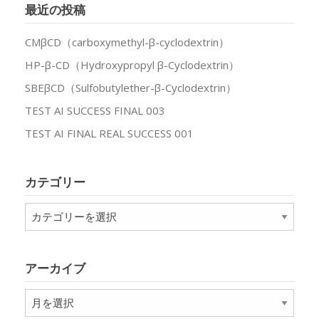
最近の投稿
CMβCD（carboxymethyl-β-cyclodextrin）
HP-β-CD（Hydroxypropyl β-Cyclodextrin）
SBEβCD（Sulfobutylether-β-Cyclodextrin）
TEST AI SUCCESS FINAL 003
TEST AI FINAL REAL SUCCESS 001
カテゴリー
カ
テ
ゴ
リ
アーカイブ
ー
ア
ー