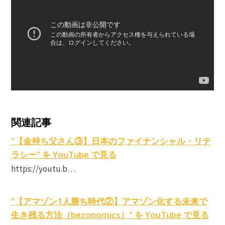
関連記事
"【金持ち父さん③】日本のファイナンシャル・リテ
ラシー" を YouTube で見る
https://youtu.b…
"【アマゾン1人勝ち時代②】アマゾン化する未来で
生き残る方法（bezonomics）" を YouTube で見る