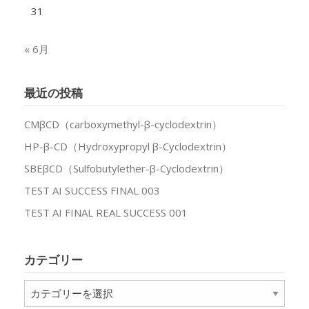
31
« 6月
最近の投稿
CMβCD（carboxymethyl-β-cyclodextrin）
HP-β-CD（Hydroxypropyl β-Cyclodextrin）
SBEβCD（Sulfobutylether-β-Cyclodextrin）
TEST AI SUCCESS FINAL 003
TEST AI FINAL REAL SUCCESS 001
カテゴリー
カ
テ