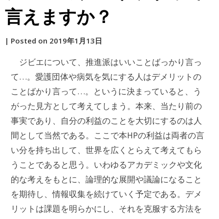
言えますか？
by
|
Posted on
2019年1月13日
原
ジビエについて、推進派はいいことばっかり言っ
て…。愛護団体や病気を気にする人はデメリットの
ことばかり言って…。というに決まっていると、う
がった見方として考えてしまう。本来、当たり前の
事実であり、自分の利益のことを大切にするのは人
間として当然である。ここで本HPの利益は両者の言
い分を持ち出して、世界を広くとらえて考えてもら
うことであると思う。いわゆるアカデミックや文化
的な考えをもとに、論理的な展開や議論になること
を期待し、情報収集を続けていく予定である。デメ
リットは課題を明らかにし、それを克服する方法を