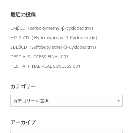
最近の投稿
CMβCD（carboxymethyl-β-cyclodextrin）
HP-β-CD（Hydroxypropyl β-Cyclodextrin）
SBEβCD（Sulfobutylether-β-Cyclodextrin）
TEST AI SUCCESS FINAL 003
TEST AI FINAL REAL SUCCESS 001
カテゴリー
カ
テ
ゴ
リ
アーカイブ
ー