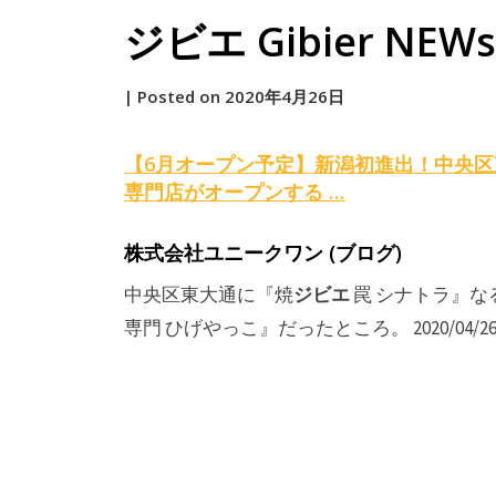
ジビエ Gibier NEWs 
by
|
Posted on
2020年4月26日
原
【6月オープン予定】新潟初進出！中央区
専門店がオープンする …
株式会社ユニークワン (ブログ)
ジビエ
中央区東大通に『焼
罠 シナトラ』な
専門 ひげやっこ』だったところ。 2020/04/26 1