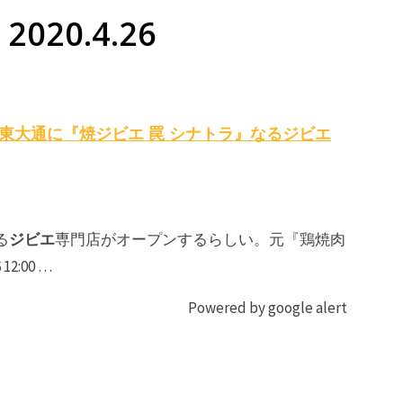
2020.4.26
東大通に『焼
ジビエ
罠 シナトラ』なる
ジビエ
ジビエ
る
専門店がオープンするらしい。元『鶏焼肉
2:00 …
Powered by google alert