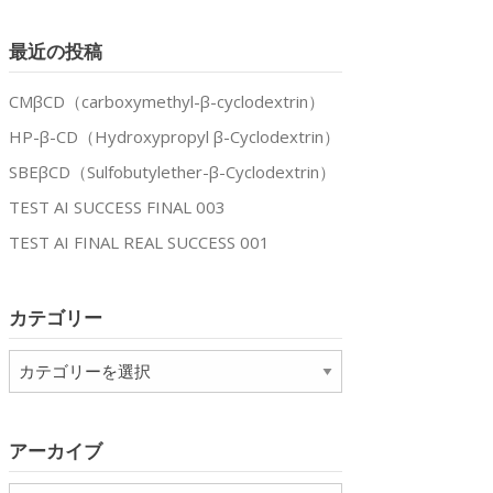
最近の投稿
CMβCD（carboxymethyl-β-cyclodextrin）
HP-β-CD（Hydroxypropyl β-Cyclodextrin）
SBEβCD（Sulfobutylether-β-Cyclodextrin）
TEST AI SUCCESS FINAL 003
TEST AI FINAL REAL SUCCESS 001
カテゴリー
カ
テ
ゴ
リ
アーカイブ
ー