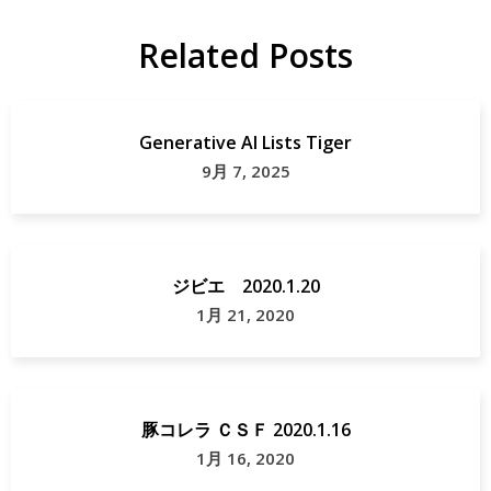
エ
エ
Related Posts
地
ジ
域
ビ
貢
エ
Generative AI Lists Tiger
献
フ
9月 7, 2025
ェ
ア
和
ジビエ 2020.1.20
歌
1月 21, 2020
山
市
和
豚コレラ ＣＳＦ 2020.1.16
歌
1月 16, 2020
山