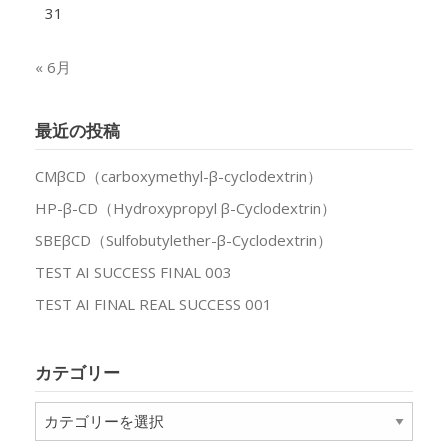
31
« 6月
最近の投稿
CMβCD（carboxymethyl-β-cyclodextrin）
HP-β-CD（Hydroxypropyl β-Cyclodextrin）
SBEβCD（Sulfobutylether-β-Cyclodextrin）
TEST AI SUCCESS FINAL 003
TEST AI FINAL REAL SUCCESS 001
カテゴリー
カ
テ