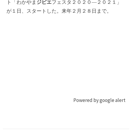
ジビエ
ト「わかやま
フェスタ２０２０―２０２１」
が１日、スタートした。来年２月２８日まで。
Powered by google alert
ジ
ジ
ビ
ビ