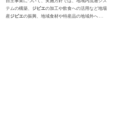
自主事業について、実施方針では、地域内流通シス
ジビエ
テムの構築、
の加工や飲食への活用など地場
ジビエ
産
の振興、地域食材や特産品の地域外へ …