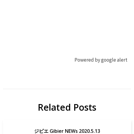
Powered by google alert
ジ
ジ
ビ
ビ
エ
エ
Related Posts
地
ジビ
域
エ
貢
map
ジビエ Gibier NEWs 2020.5.13
献