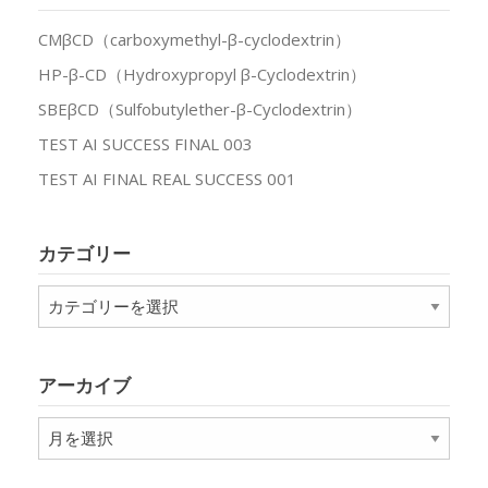
CMβCD（carboxymethyl-β-cyclodextrin）
HP-β-CD（Hydroxypropyl β-Cyclodextrin）
SBEβCD（Sulfobutylether-β-Cyclodextrin）
TEST AI SUCCESS FINAL 003
TEST AI FINAL REAL SUCCESS 001
カテゴリー
カ
テ
ゴ
リ
アーカイブ
ー
ア
ー
カ