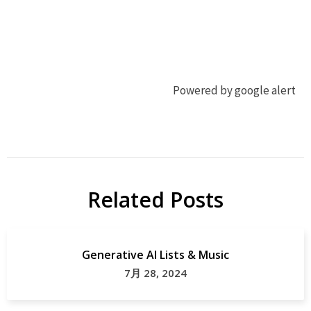
Powered by google alert
ジ
イ
ビ
ノ
エ
シ
シ
Related Posts
地
ソ
域
ー
貢
セ
Generative AI Lists & Music
献
ー
7月 28, 2024
ジ