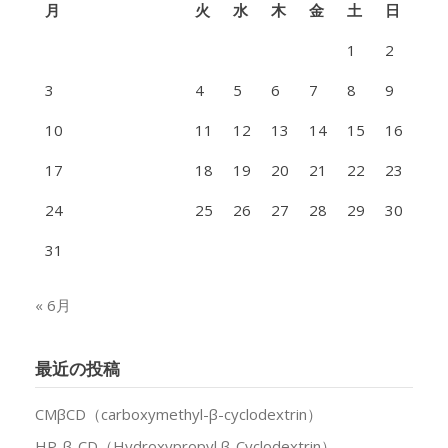
月
火
水
木
金
土
日
1
2
3
4
5
6
7
8
9
10
11
12
13
14
15
16
17
18
19
20
21
22
23
24
25
26
27
28
29
30
31
« 6月
最近の投稿
CMβCD（carboxymethyl-β-cyclodextrin）
HP-β-CD（Hydroxypropyl β-Cyclodextrin）