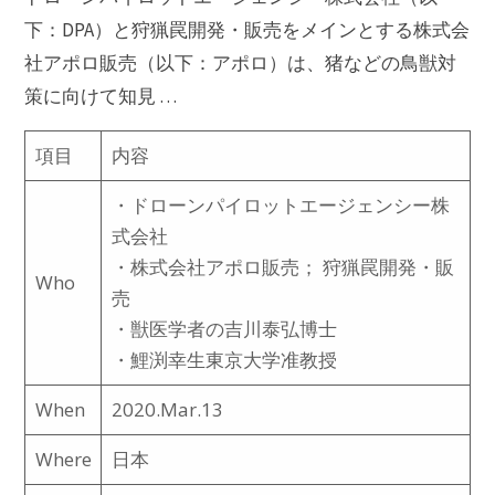
下：DPA）と狩猟罠開発・販売をメインとする株式会
社アポロ販売（以下：アポロ）は、猪などの鳥獣対
策に向けて知見 …
項目
内容
・ドローンパイロットエージェンシー株
式会社
・株式会社アポロ販売； 狩猟罠開発・販
Who
売
・獣医学者の吉川泰弘博士
・鯉渕幸生東京大学准教授
When
2020.Mar.13
Where
日本