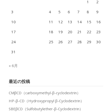
1
2
3
4
5
6
7
8
9
10
11
12
13
14
15
16
17
18
19
20
21
22
23
24
25
26
27
28
29
30
31
« 6月
最近の投稿
CMβCD（carboxymethyl-β-cyclodextrin）
HP-β-CD（Hydroxypropyl β-Cyclodextrin）
SBEβCD（Sulfobutylether-β-Cyclodextrin）