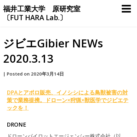
Skip
福井工業大学 原研究室
to
〔FUT HARA Lab.〕
content
ジビエGibier NEWs
2020.3.13
by
|
Posted on
2020年3月14日
原
DPAとアポロ販売、イノシシによる鳥獣被害の対
策で業務提携。ドローン×狩猟×獣医学で
ジビエ
テ
ックを！
DRONE
ドローンパイロットエージェンシー株式会社（以