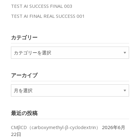
TEST AI SUCCESS FINAL 003
TEST AI FINAL REAL SUCCESS 001
カテゴリー
カ
テ
ゴ
リ
アーカイブ
ー
ア
ー
カ
イ
最近の投稿
ブ
CMβCD（carboxymethyl-β-cyclodextrin）
2026年6月
22日