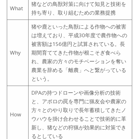
猪などの鳥獣対策に向けて知見と技術を
What
持ち寄り、取り組むための業務提携
猪や鹿といった鳥獣による作物への被害
は増えており、平成30年度で農作物への
被害額は156億円と試算されている。長
Why
期間育ててきた作物が根こそぎ食べら
れ、農家の方々のモチベーションを奪い
農業を辞める「離農」へと繋がっている
という。
DPAの持つドローンや画像分析の技術
と、アポロの罠を専門に猟友会や農家の
方々とのやり取りで長年蓄積してきたノ
How
ウハウを掛け合わせることで技術的に革
新し、猪などの狩猟が効果的に対策でき
るとしている