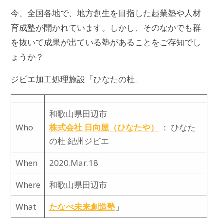
今、全国各地で、地方創生を目指した起業塾や人材
育成塾が開かれています。しかし、そのなかでも群
を抜いて成果が出ている塾があることをご存知でし
ょうか？
ジビエ加工処理施設「ひなたの杜」
和歌山県田辺市
Who
株式会社 日向屋（ひなたや）
： ひなた
の杜 紀州ジビエ
When
2020.Mar.18
Where
和歌山県田辺市
What
たなべ未来創造塾
」