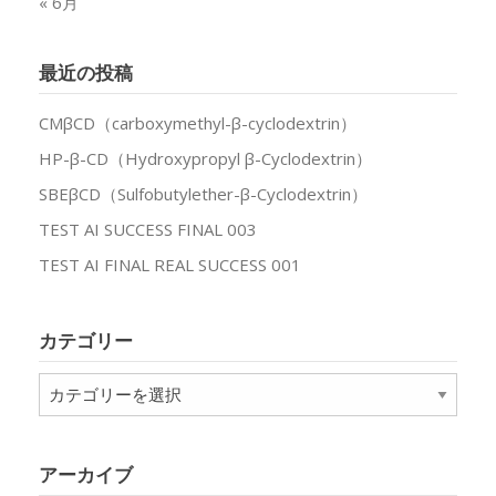
« 6月
最近の投稿
CMβCD（carboxymethyl-β-cyclodextrin）
HP-β-CD（Hydroxypropyl β-Cyclodextrin）
SBEβCD（Sulfobutylether-β-Cyclodextrin）
TEST AI SUCCESS FINAL 003
TEST AI FINAL REAL SUCCESS 001
カテゴリー
カ
テ
ゴ
リ
アーカイブ
ー