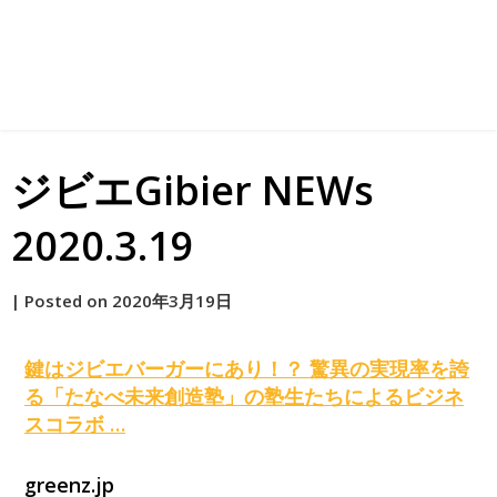
ジビエGibier NEWs
2020.3.19
by
|
Posted on
2020年3月19日
原
鍵は
ジビエ
バーガーにあり！？ 驚異の実現率を誇
る「たなべ未来創造塾」の塾生たちによるビジネ
スコラボ …
greenz.jp