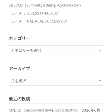
SBEβCD（Sulfobutylether-β-Cyclodextrin）
TEST AI SUCCESS FINAL 003
TEST AI FINAL REAL SUCCESS 001
カテゴリー
カ
テ
ゴ
リ
アーカイブ
ー
ア
ー
カ
イ
最近の投稿
ブ
CMβCD（carboxymethyl-β-cyclodextrin）
2026年6月