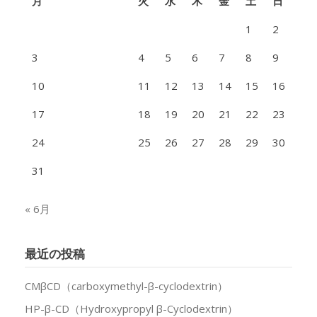
月
火
水
木
金
土
日
1
2
3
4
5
6
7
8
9
10
11
12
13
14
15
16
17
18
19
20
21
22
23
24
25
26
27
28
29
30
31
« 6月
最近の投稿
CMβCD（carboxymethyl-β-cyclodextrin）
HP-β-CD（Hydroxypropyl β-Cyclodextrin）