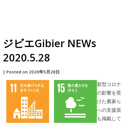
ジビエGibier NEWs
2020.5.28
by
|
Posted on
2020年5月28日
原
新型コロナ
の影響を受
けた農家ら
への支援策
も掲載して