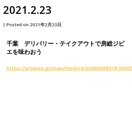
2021.2.23
by
|
Posted on
2021年2月23日
原
千葉 デリバリー・テイクアウトで房総ジビ
エを味わおう
https://prtimes.jp/main/html/rd/p/000000018.0000