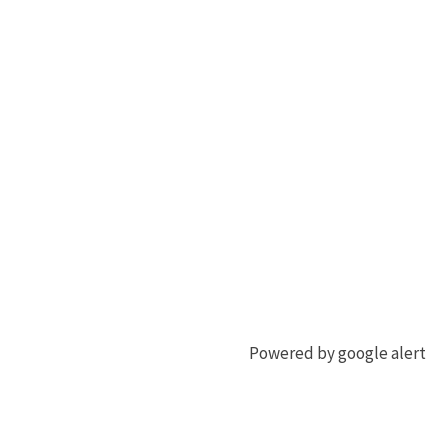
Powered by google alert
ジ
ジ
ビ
ビ