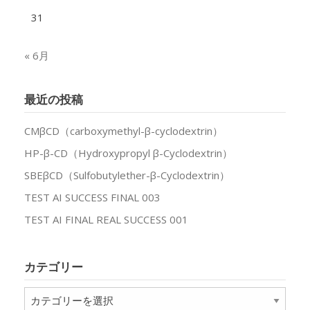
31
« 6月
最近の投稿
CMβCD（carboxymethyl-β-cyclodextrin）
HP-β-CD（Hydroxypropyl β-Cyclodextrin）
SBEβCD（Sulfobutylether-β-Cyclodextrin）
TEST AI SUCCESS FINAL 003
TEST AI FINAL REAL SUCCESS 001
カテゴリー
カ
テ