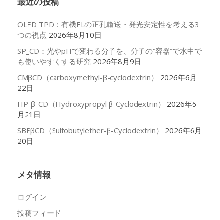
最近の投稿
ブ
OLED TPD：有機ELの正孔輸送・発光安定性を考える3
つの視点
2026年8月10日
SP_CD：光やpHで変わる分子を、分子の“容器”で水中で
も使いやすくする研究
2026年8月9日
CMβCD（carboxymethyl-β-cyclodextrin）
2026年6月
22日
HP-β-CD（Hydroxypropyl β-Cyclodextrin）
2026年6
月21日
SBEβCD（Sulfobutylether-β-Cyclodextrin）
2026年6月
20日
メタ情報
ログイン
投稿フィード