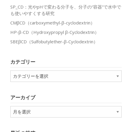
SP_CD：光やpHで変わる分子を、分子の“容器”で水中で
も使いやすくする研究
CMβCD（carboxymethyl-β-cyclodextrin）
HP-β-CD（Hydroxypropyl β-Cyclodextrin）
SBEβCD（Sulfobutylether-β-Cyclodextrin）
カテゴリー
カ
テ
ゴ
リ
アーカイブ
ー
ア
ー
カ
イ