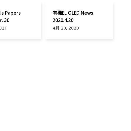
lls Papers
有機EL OLED News
r. 30
2020.4.20
021
4月 20, 2020