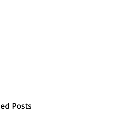
電池
ン
DSSC
ド
研
ニ
究
ュ
ー
デ
リ
ー
太
陽
電
池
ted Posts