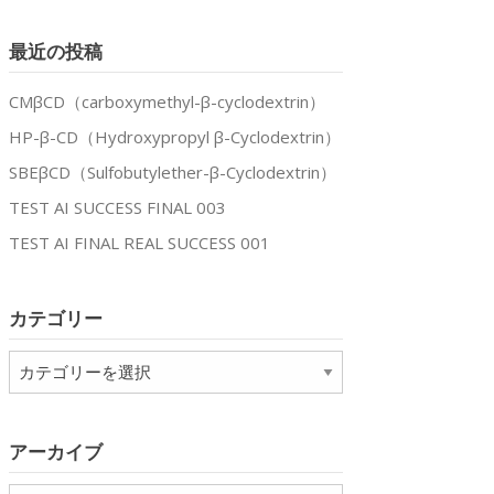
最近の投稿
CMβCD（carboxymethyl-β-cyclodextrin）
HP-β-CD（Hydroxypropyl β-Cyclodextrin）
SBEβCD（Sulfobutylether-β-Cyclodextrin）
TEST AI SUCCESS FINAL 003
TEST AI FINAL REAL SUCCESS 001
カテゴリー
カ
テ
ゴ
リ
アーカイブ
ー