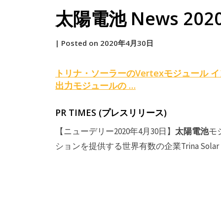
太陽電池 News 2020. 
by
|
Posted on
2020年4月30日
原
トリナ・ソーラーのVertexモジュール 
出力モジュールの …
PR TIMES (プレスリリース)
太陽電池
【ニューデリー2020年4月30日】
モ
ションを提供する世界有数の企業Trina Sol