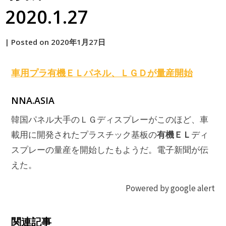
2020.1.27
by
|
Posted on
2020年1月27日
原
車用プラ
有機ＥＬ
パネル、ＬＧＤが量産開始
NNA.ASIA
韓国パネル大手のＬＧディスプレーがこのほど、車
有機ＥＬ
載用に開発されたプラスチック基板の
ディ
スプレーの量産を開始したもようだ。電子新聞が伝
えた。
Powered by google alert
関連記事