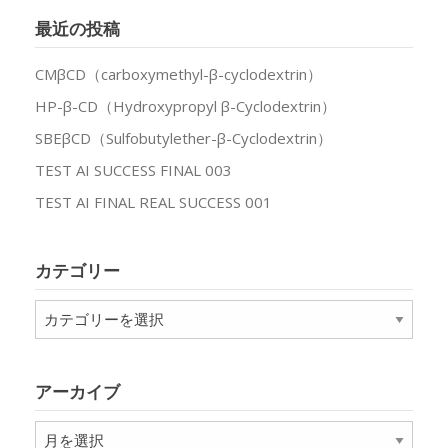
最近の投稿
CMβCD（carboxymethyl-β-cyclodextrin）
HP-β-CD（Hydroxypropyl β-Cyclodextrin）
SBEβCD（Sulfobutylether-β-Cyclodextrin）
TEST AI SUCCESS FINAL 003
TEST AI FINAL REAL SUCCESS 001
カテゴリー
カ
テ
ゴ
リ
アーカイブ
ー
ア