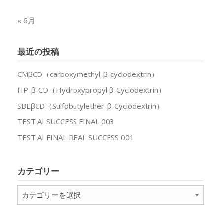
« 6月
最近の投稿
CMβCD（carboxymethyl-β-cyclodextrin）
HP-β-CD（Hydroxypropyl β-Cyclodextrin）
SBEβCD（Sulfobutylether-β-Cyclodextrin）
TEST AI SUCCESS FINAL 003
TEST AI FINAL REAL SUCCESS 001
カテゴリー
カ
テ
ゴ