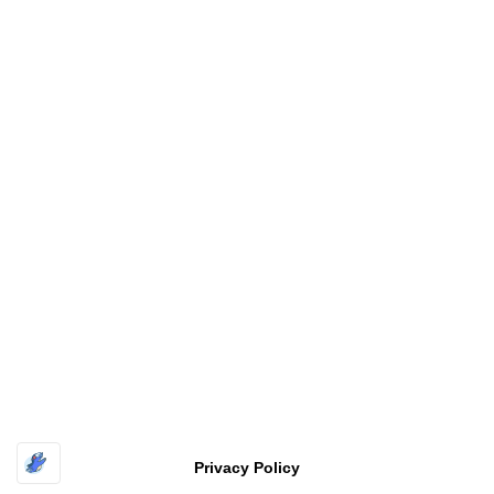
Copyright
福井工業大学 原研究室〔FUT HARA Lab.〕
All rights
reserved
| Powered by
Superbthemes.com
Privacy Policy