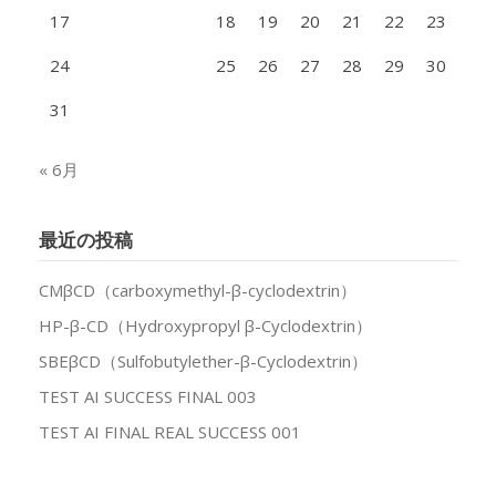
17
18
19
20
21
22
23
24
25
26
27
28
29
30
31
« 6月
最近の投稿
CMβCD（carboxymethyl-β-cyclodextrin）
HP-β-CD（Hydroxypropyl β-Cyclodextrin）
SBEβCD（Sulfobutylether-β-Cyclodextrin）
TEST AI SUCCESS FINAL 003
TEST AI FINAL REAL SUCCESS 001