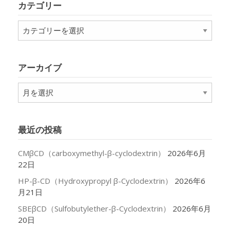
カテゴリー
カ
テ
ゴ
リ
アーカイブ
ー
ア
ー
カ
イ
最近の投稿
ブ
CMβCD（carboxymethyl-β-cyclodextrin）
2026年6月
22日
HP-β-CD（Hydroxypropyl β-Cyclodextrin）
2026年6
月21日
SBEβCD（Sulfobutylether-β-Cyclodextrin）
2026年6月
20日