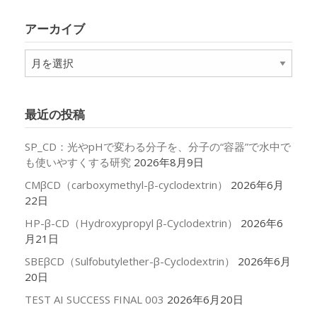
ゴ
リ
アーカイブ
ー
ア
ー
カ
イ
最近の投稿
ブ
SP_CD：光やpHで変わる分子を、分子の“容器”で水中で
も使いやすくする研究
2026年8月9日
CMβCD（carboxymethyl-β-cyclodextrin）
2026年6月
22日
HP-β-CD（Hydroxypropyl β-Cyclodextrin）
2026年6
月21日
SBEβCD（Sulfobutylether-β-Cyclodextrin）
2026年6月
20日
TEST AI SUCCESS FINAL 003
2026年6月20日