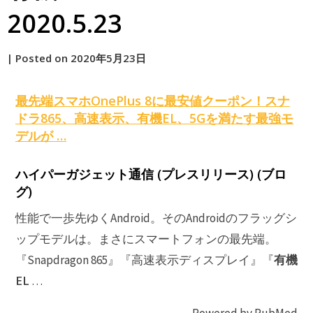
2020.5.23
by
|
Posted on
2020年5月23日
原
最先端スマホOnePlus 8に最安値クーポン！スナ
ドラ865、高速表示、
有機EL
、5Gを満たす最強モ
デルが …
ハイパーガジェット通信 (プレスリリース) (ブロ
グ)
性能で一歩先ゆくAndroid。そのAndroidのフラッグシ
ップモデルは。まさにスマートフォンの最先端。
有機
『Snapdragon 865』『高速表示ディスプレイ』『
EL
…