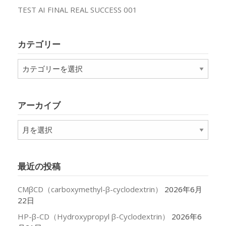
TEST AI FINAL REAL SUCCESS 001
カテゴリー
カ
テ
ゴ
リ
アーカイブ
ー
ア
ー
カ
イ
最近の投稿
ブ
CMβCD（carboxymethyl-β-cyclodextrin）
2026年6月
22日
HP-β-CD（Hydroxypropyl β-Cyclodextrin）
2026年6