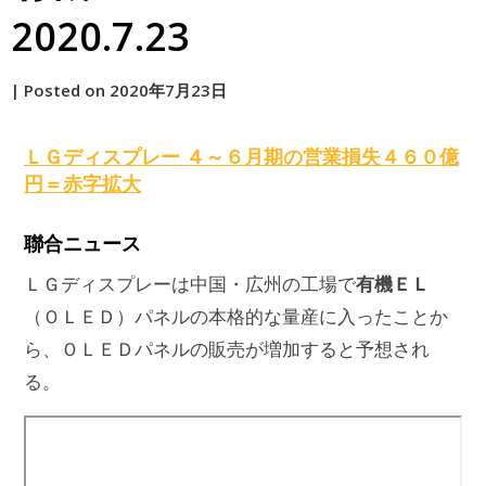
2020.7.23
by
|
Posted on
2020年7月23日
原
ＬＧディスプレー ４～６月期の営業損失４６０億
円＝赤字拡大
聯合ニュース
有機ＥＬ
ＬＧディスプレーは中国・広州の工場で
（ＯＬＥＤ）パネルの本格的な量産に入ったことか
ら、ＯＬＥＤパネルの販売が増加すると予想され
る。