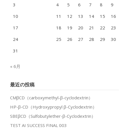
3
4
5
6
7
8
9
10
11
12
13
14
15
16
17
18
19
20
21
22
23
24
25
26
27
28
29
30
31
« 6月
最近の投稿
CMβCD（carboxymethyl-β-cyclodextrin）
HP-β-CD（Hydroxypropyl β-Cyclodextrin）
SBEβCD（Sulfobutylether-β-Cyclodextrin）
TEST AI SUCCESS FINAL 003