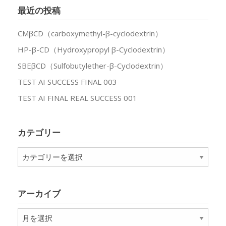
最近の投稿
CMβCD（carboxymethyl-β-cyclodextrin）
HP-β-CD（Hydroxypropyl β-Cyclodextrin）
SBEβCD（Sulfobutylether-β-Cyclodextrin）
TEST AI SUCCESS FINAL 003
TEST AI FINAL REAL SUCCESS 001
カテゴリー
カ
テ
ゴ
リ
アーカイブ
ー
ア
ー