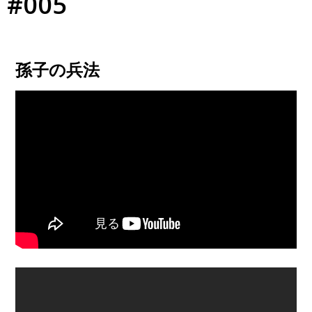
#005
孫子の兵法