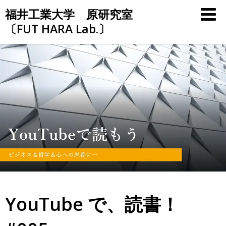
Skip
福井工業大学 原研究室
to
〔FUT HARA Lab.〕
content
YouTube で、読書！