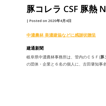
豚コレラ CSF 豚熱 NE
by
|
Posted on
2020年4月4日
原
中濃農林 美濃建協などに感謝状贈呈
建通新聞
豚
岐阜県中濃農林事務所は、管内のＣＳＦ(
の団体・企業と６名の個人に、古田肇知事名