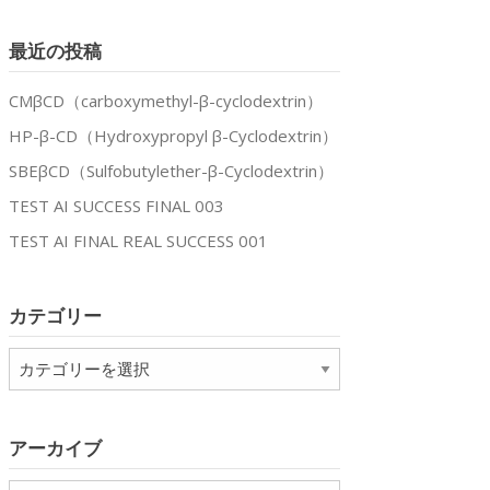
最近の投稿
CMβCD（carboxymethyl-β-cyclodextrin）
HP-β-CD（Hydroxypropyl β-Cyclodextrin）
SBEβCD（Sulfobutylether-β-Cyclodextrin）
TEST AI SUCCESS FINAL 003
TEST AI FINAL REAL SUCCESS 001
カテゴリー
カ
テ
ゴ
リ
アーカイブ
ー