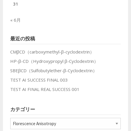
31
« 6月
最近の投稿
CMβCD（carboxymethyl-β-cyclodextrin）
HP-β-CD（Hydroxypropyl β-Cyclodextrin）
SBEβCD（Sulfobutylether-β-Cyclodextrin）
TEST AI SUCCESS FINAL 003
TEST AI FINAL REAL SUCCESS 001
カテゴリー
カ
テ