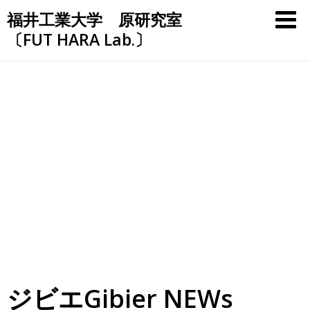
Skip
福井工業大学 原研究室
to
〔FUT HARA Lab.〕
content
ジビエGibier NEWs