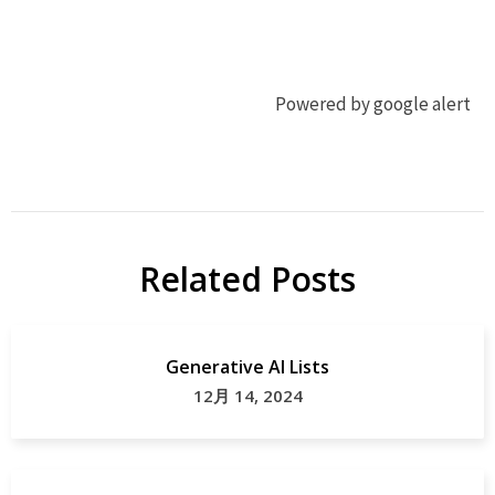
Powered by google alert
ジ
イ
ビ
ノ
エ
シ
シ
Related Posts
地
域
ジ
貢
ビ
Generative AI Lists
献
エ
12月 14, 2024
ジビ
エ
map