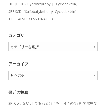
HP-β-CD（Hydroxypropyl β-Cyclodextrin）
SBEβCD（Sulfobutylether-β-Cyclodextrin）
TEST AI SUCCESS FINAL 003
カテゴリー
カ
テ
ゴ
リ
アーカイブ
ー
ア
ー
カ
イ
最近の投稿
ブ
SP_CD：光やpHで変わる分子を、分子の“容器”で水中で