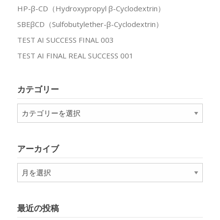
HP-β-CD（Hydroxypropyl β-Cyclodextrin）
SBEβCD（Sulfobutylether-β-Cyclodextrin）
TEST AI SUCCESS FINAL 003
TEST AI FINAL REAL SUCCESS 001
カテゴリー
カ
テ
ゴ
リ
アーカイブ
ー
ア
ー
カ
イ
最近の投稿
ブ