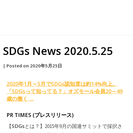
SDGs News 2020.5.25
by
|
Posted on
2020年5月25日
原
2020年1月～5月で
SDGs
認知度は約14%向上。
「
SDGs
って知ってる？」オズモール会員20～49
歳の働く …
PR TIMES (プレスリリース)
SDGs
【
とは？】2015年9月の国連サミットで採択さ