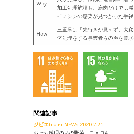
Why
加工処理施設も、鹿肉だけでは減
イノシシの感染が見つかった半径
三重県は「先行きが見えず、大変
How
体処理をする事業者らの声を農水
関連記事
ジビエGibier NEWs 2020.2.21
おせち料理のあの野菜、チョロギ…