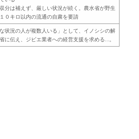
収分は補えず、厳しい状況が続く。農水省が野生
１０キロ以内の流通の自粛を要請
な状況の人が複数人いる」として、イノシシの解
省に伝え、ジビエ業者への経営支援を求める…。
ジ
ジ
ビ
ビ
エ
エ