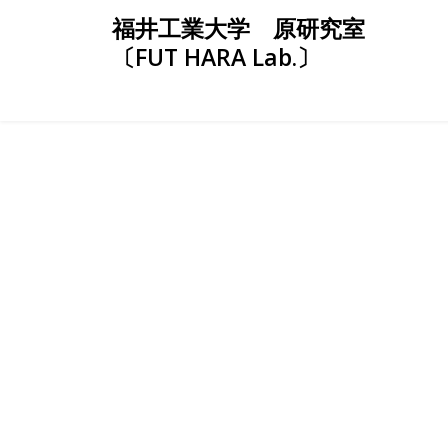
Skip
福井工業大学 原研究室
to
〔FUT HARA Lab.〕
content