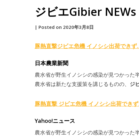
ジビエGibier NEWs 2
by
|
Posted on
2020年3月8日
原
豚熱直撃
ジビエ
危機 イノシシ出荷できず
日本農業新聞
農水省が野生イノシシの感染が見つかった
ジ
農水省は新たな支援策を講じるものの、
豚熱直撃
ジビエ
危機 イノシシ出荷できず
Yahoo!ニュース
農水省が野生イノシシの感染が見つかった半