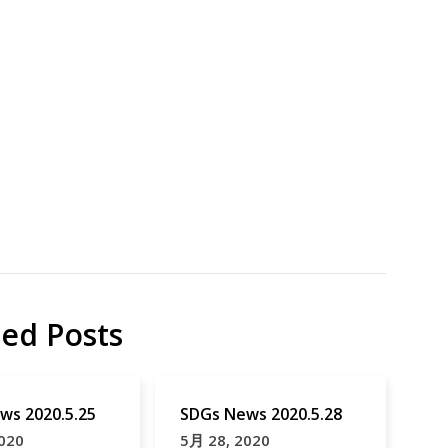
地
ジビ
域
エ
貢
map
献
出
荷
豚
熱
野
生
ted Posts
イ
ノ
シ
シ
ws 2020.5.25
SDGs News 2020.5.28
020
5月 28, 2020