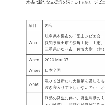
ジビ
水省は新たな支援策を講じるものの、
項目
内容
岐阜県本巣市の「里山ジビエ会」
Who
愛知県豊田市の猪鹿工房「山恵」
三重県いなべ市。佐藤大樹 ;（株
When
2020.Mar.07
Where
日本全国
農水省は新たな支援策を講じるも
What
泣き寝入りするしかないのか」と
豚熱の発生に伴い、野生鳥獣の肉
入が激減し、深刻な経営難に陥っ