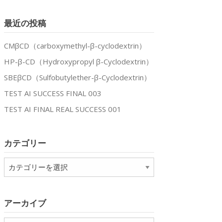
最近の投稿
CMβCD（carboxymethyl-β-cyclodextrin）
HP-β-CD（Hydroxypropyl β-Cyclodextrin）
SBEβCD（Sulfobutylether-β-Cyclodextrin）
TEST AI SUCCESS FINAL 003
TEST AI FINAL REAL SUCCESS 001
カテゴリー
カ
テ
ゴ
リ
アーカイブ
ー