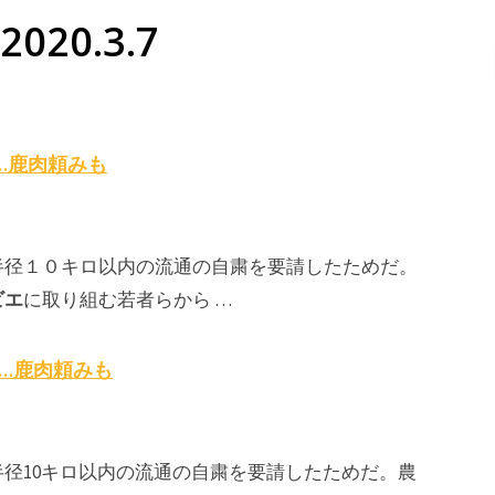
020.3.7
…鹿肉頼みも
半径１０キロ以内の流通の自粛を要請したためだ。
ビエ
に取り組む若者らから …
…鹿肉頼みも
径10キロ以内の流通の自粛を要請したためだ。農