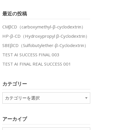
最近の投稿
CMβCD（carboxymethyl-β-cyclodextrin）
HP-β-CD（Hydroxypropyl β-Cyclodextrin）
SBEβCD（Sulfobutylether-β-Cyclodextrin）
TEST AI SUCCESS FINAL 003
TEST AI FINAL REAL SUCCESS 001
カテゴリー
カ
テ
ゴ
リ
アーカイブ
ー