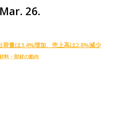
Mar. 26.
出荷量は3.4%増加、売上高は2.8%減少
L材料・部材の動向