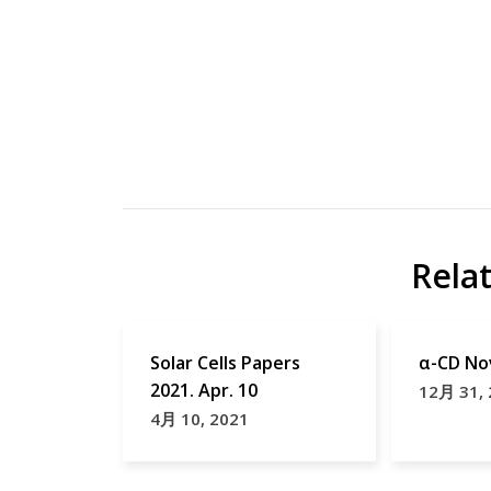
有機
OLED
EL
デ
OLED
ィ
Rela
研
ス
究
プ
レ
Solar Cells Papers
α-CD No
イ
2021. Apr. 10
12月 31,
出
4月 10, 2021
荷