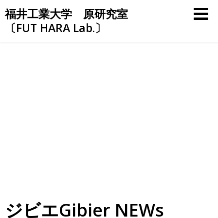
Skip
福井工業大学 原研究室
to
〔FUT HARA Lab.〕
content
ジビエGibier NEWs