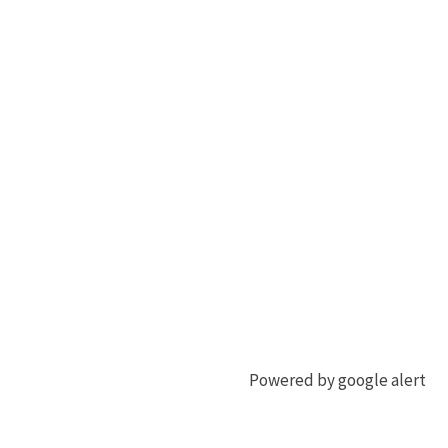
Powered by google alert
ジ
シ