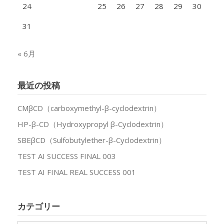
24
25
26
27
28
29
30
込
31
み
定
« 6月
食
最近の投稿
CMβCD（carboxymethyl-β-cyclodextrin）
HP-β-CD（Hydroxypropyl β-Cyclodextrin）
SBEβCD（Sulfobutylether-β-Cyclodextrin）
TEST AI SUCCESS FINAL 003
TEST AI FINAL REAL SUCCESS 001
カテゴリー