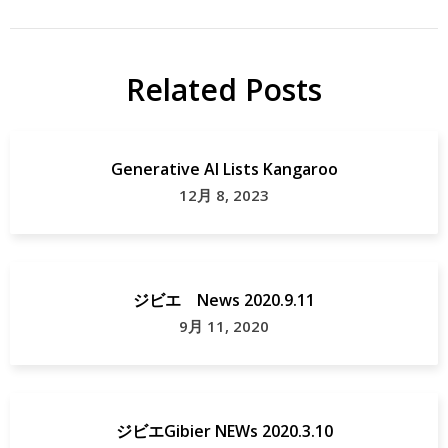
ビ
カ
エ
カ
ツ
Related Posts
地
定
域
食
貢
Generative AI Lists Kangaroo
献
シ
12月 8, 2023
カ
肉
カ
レ
ジビエ News 2020.9.11
ー
9月 11, 2020
ジ
ビ
エ
ジビエGibier NEWs 2020.3.10