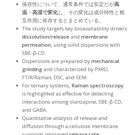
保存性について、通常条件では安定だが
高
温・高湿で変化
し、その変化は成分特性と相
互作用に依存するとまとめている。
The study targets key bioavailability drivers:
dissolution/release
and
membrane
permeation
, using solid dispersions with
SBE-β-CD.
Dispersions are prepared by
mechanical
grinding
and characterized by PXRD,
FTIR/Raman, DSC, and SEM.
For ternary systems,
Raman spectroscopy
is highlighted as effective for detecting
interactions among olanzapine, SBE-β-CD,
and GABA.
Quantitative analysis of release and
diffusion through a cellulose membrane
supports improved
release rate,