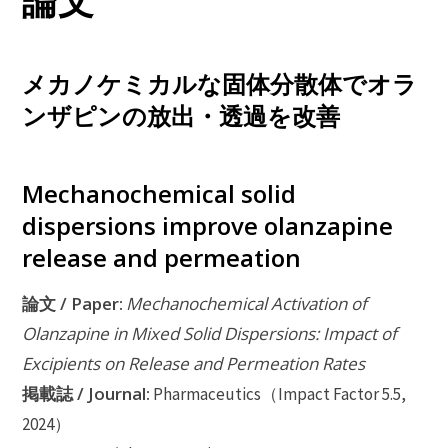
論文
メカノケミカルな固体分散体でオラ
ンザピンの放出・透過を改善
Mechanochemical solid
dispersions improve olanzapine
release and permeation
論文 / Paper:
Mechanochemical Activation of
Olanzapine in Mixed Solid Dispersions: Impact of
Excipients on Release and Permeation Rates
掲載誌 / Journal:
Pharmaceutics（Impact Factor 5.5,
2024）