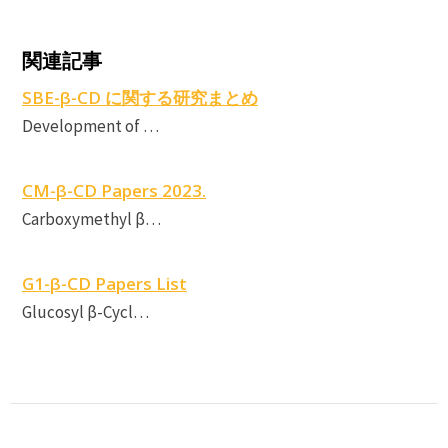
C
c
関連記事
S
SBE-β-CD に関する研究まとめ
β
Development of …
CM-β-CD Papers 2023.
Carboxymethyl β…
G1-β-CD Papers List
Glucosyl β-Cycl…