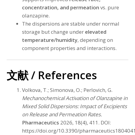
concentration, and permeation
vs. pure
olanzapine.
The dispersions are stable under normal
storage but change under
elevated
temperature/humidity
, depending on
component properties and interactions.
文献 / References
Volkova, T.; Simonova, O.; Perlovich, G.
Mechanochemical Activation of Olanzapine in
Mixed Solid Dispersions: Impact of Excipients
on Release and Permeation Rates.
Pharmaceutics
2026, 18(4), 411. DOI:
https://doi.org/10.3390/pharmaceutics180404