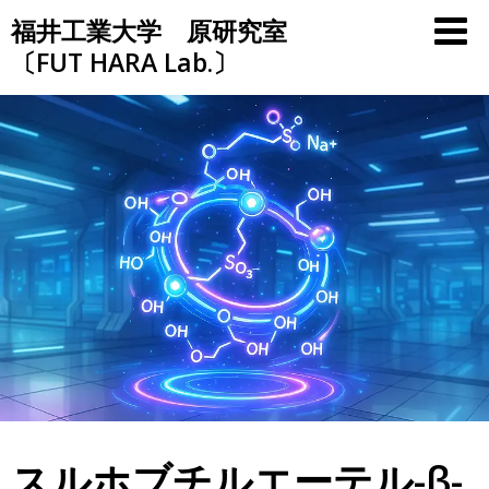
Skip
福井工業大学 原研究室
to
〔FUT HARA Lab.〕
content
スルホブチルエーテル-β-