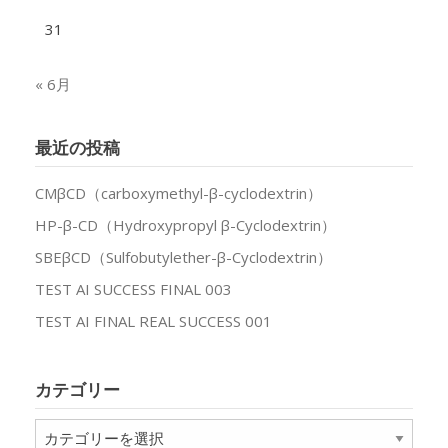
31
« 6月
最近の投稿
CMβCD（carboxymethyl-β-cyclodextrin）
HP-β-CD（Hydroxypropyl β-Cyclodextrin）
SBEβCD（Sulfobutylether-β-Cyclodextrin）
TEST AI SUCCESS FINAL 003
TEST AI FINAL REAL SUCCESS 001
カテゴリー
カ