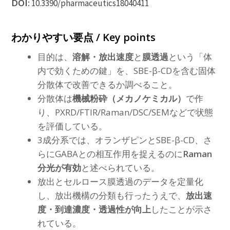
DOI:
10.3390/pharmaceutics18040411
わかりやすい要点 / Key points
目的は、
溶解・放出速度
と
膜透過
という「体
内で効くための鍵」を、SBE-β-CDを含む固体
分散体で改善できるか調べること。
分散体は
機械粉砕（メカノケミカル）
で作
り、PXRD/FTIR/Raman/DSC/SEMなどで状態
を評価している。
3成分系では、オランザピンとSBE-β-CD、さ
らにGABAとの相互作用を捉えるのに
Raman
分光が有効
と述べられている。
放出とセルロース膜透過のデータを定量化
し、放出機構の分類も行ったうえで、
放出速
度・到達濃度・透過性が向上
したことが示さ
れている。