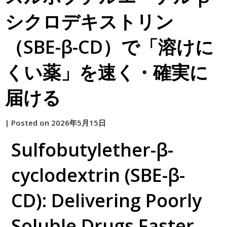
シクロデキストリン
（SBE-β-CD）で「溶けに
くい薬」を速く・確実に
届ける
by
|
Posted on
2026年5月15日
原
Sulfobutylether-β-
cyclodextrin (SBE-β-
CD): Delivering Poorly
Soluble Drugs Faster