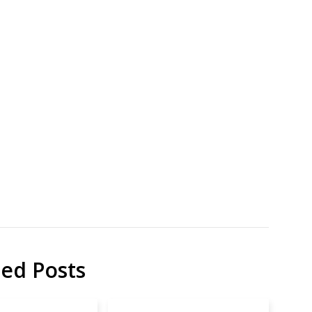
DSSC
マ
ニ
研
ウ
究
ム
太
陽
電
池
ted Posts