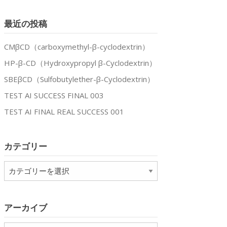
最近の投稿
CMβCD（carboxymethyl-β-cyclodextrin）
HP-β-CD（Hydroxypropyl β-Cyclodextrin）
SBEβCD（Sulfobutylether-β-Cyclodextrin）
TEST AI SUCCESS FINAL 003
TEST AI FINAL REAL SUCCESS 001
カテゴリー
カ
テ
ゴ
リ
アーカイブ
ー