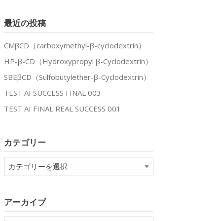
最近の投稿
CMβCD（carboxymethyl-β-cyclodextrin）
.
HP-β-CD（Hydroxypropyl β-Cyclodextrin）
SBEβCD（Sulfobutylether-β-Cyclodextrin）
TEST AI SUCCESS FINAL 003
TEST AI FINAL REAL SUCCESS 001
カテゴリー
カ
テ
ゴ
リ
アーカイブ
ー