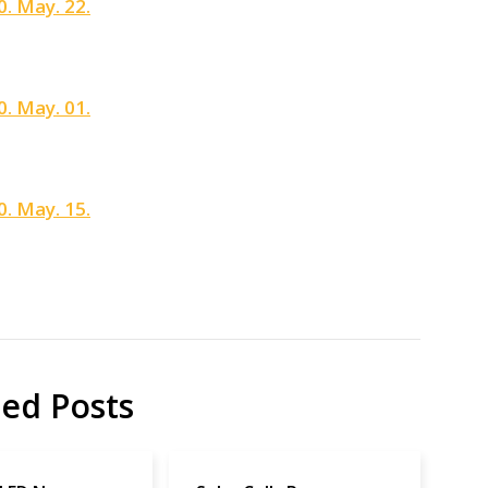
. May. 22.
DSSC
CNT
研
Papers
究
. May. 01.
Sci.Rep
. May. 15.
ted Posts