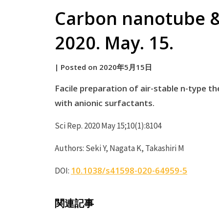
Carbon nanotube &
2020. May. 15.
by
|
Posted on
2020年5月15日
原
Facile preparation of air-stable n-type t
with anionic surfactants.
Sci Rep. 2020 May 15;10(1):8104
Authors: Seki Y, Nagata K, Takashiri M
10.1038/s41598-020-64959-5
DOI:
関連記事