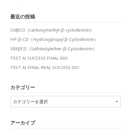
最近の投稿
CMβCD（carboxymethyl-β-cyclodextrin）
HP-β-CD（Hydroxypropyl β-Cyclodextrin）
SBEβCD（Sulfobutylether-β-Cyclodextrin）
TEST AI SUCCESS FINAL 003
TEST AI FINAL REAL SUCCESS 001
カテゴリー
カ
テ
ゴ
リ
アーカイブ
ー