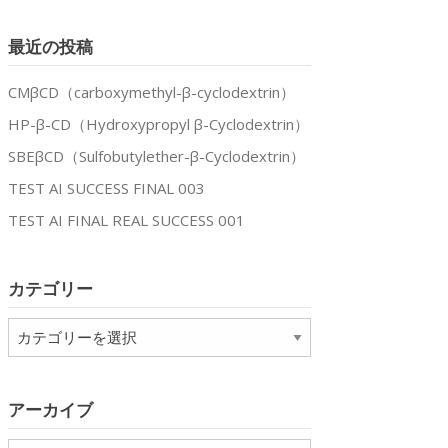
最近の投稿
CMβCD（carboxymethyl-β-cyclodextrin）
HP-β-CD（Hydroxypropyl β-Cyclodextrin）
SBEβCD（Sulfobutylether-β-Cyclodextrin）
TEST AI SUCCESS FINAL 003
TEST AI FINAL REAL SUCCESS 001
カテゴリー
カ
テ
ゴ
リ
アーカイブ
ー