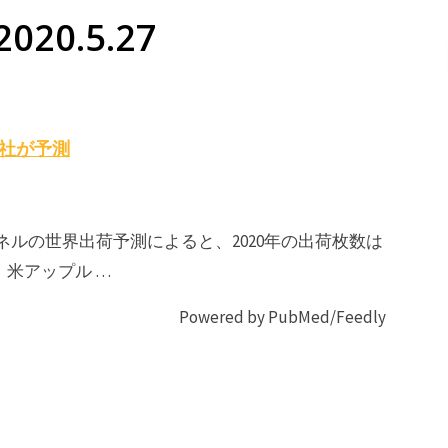
020.5.27
会社が予測
ネルの世界出荷予測によると、2020年の出荷枚数は
。米アップル …
Powered by PubMed/Feedly
有機
パ
EL
ネ
OLED
ル