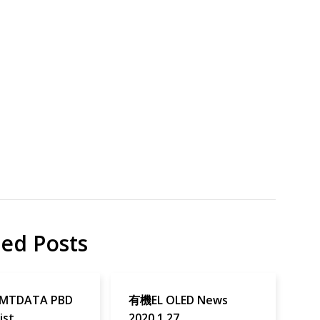
研
出
究
荷
有
機
EL
ted Posts
-MTDATA PBD
有機EL OLED News
ist
2020.1.27