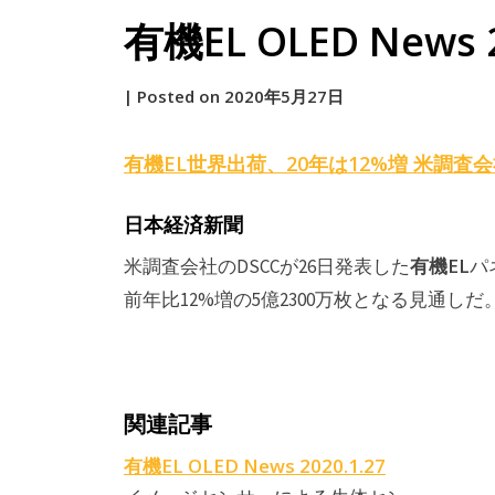
有機EL OLED News 2
by
|
Posted on
2020年5月27日
原
有機EL
世界出荷、20年は12%増 米調査
日本経済新聞
有機EL
米調査会社のDSCCが26日発表した
パ
前年比12%増の5億2300万枚となる見通しだ
関連記事
有機EL OLED News 2020.1.27