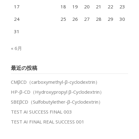
17
18
19
20
21
22
23
24
25
26
27
28
29
30
31
« 6月
最近の投稿
CMβCD（carboxymethyl-β-cyclodextrin）
HP-β-CD（Hydroxypropyl β-Cyclodextrin）
SBEβCD（Sulfobutylether-β-Cyclodextrin）
TEST AI SUCCESS FINAL 003
TEST AI FINAL REAL SUCCESS 001