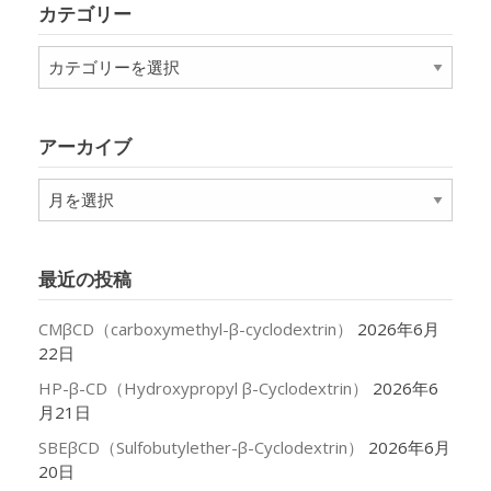
カテゴリー
カ
テ
ゴ
リ
アーカイブ
ー
ア
ー
カ
イ
最近の投稿
ブ
CMβCD（carboxymethyl-β-cyclodextrin）
2026年6月
22日
HP-β-CD（Hydroxypropyl β-Cyclodextrin）
2026年6
月21日
SBEβCD（Sulfobutylether-β-Cyclodextrin）
2026年6月
20日