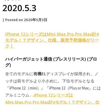
2020.5.3
by
|
Posted on
2020年5月3日
原
iPhone 12シリーズはMini,Max,Pro,Pro Max計4
モデル！？デザイン、仕様、販売予想価格がリー
ク！
ハイパーガジェット通信 (プレスリリース) (ブロ
グ)
有機EL
全てのモデルに
ディスプレイが採用され、ノ
ッチは前モデルより小さめに。 下位モデルとなる
『iPhone 12（mini）』『iPhone 12（Plus or Max』には
iPhone 12シリーズは
アルミニウム …
Mini,Max,Pro,Pro Max計4モデル！？デザイン、仕