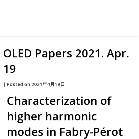
OLED Papers 2021. Apr.
19
by
|
Posted on
2021年4月19日
原
Characterization of
higher harmonic
modes in Fabry-Pérot