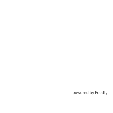
powered by Feedly
有機
OLED