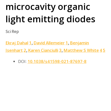
microcavity organic
light emitting diodes
Sci Rep
Ekraj Dahal
1
David Allemeier
1
Benjamin
,
,
Isenhart
2
Karen Cianciulli
3
Matthew S White
4
5
,
,
DOI:
10.1038/s41598-021-87697-8