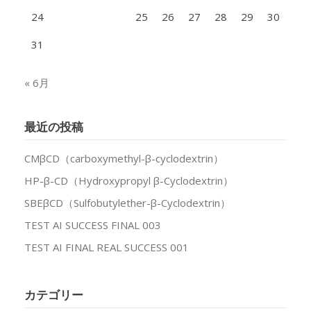
24
25
26
27
28
29
30
31
« 6月
最近の投稿
CMβCD（carboxymethyl-β-cyclodextrin）
HP-β-CD（Hydroxypropyl β-Cyclodextrin）
SBEβCD（Sulfobutylether-β-Cyclodextrin）
TEST AI SUCCESS FINAL 003
TEST AI FINAL REAL SUCCESS 001
カテゴリー