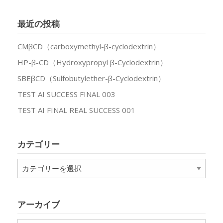
最近の投稿
CMβCD（carboxymethyl-β-cyclodextrin）
HP-β-CD（Hydroxypropyl β-Cyclodextrin）
SBEβCD（Sulfobutylether-β-Cyclodextrin）
TEST AI SUCCESS FINAL 003
TEST AI FINAL REAL SUCCESS 001
カテゴリー
カ
テ
ゴ
リ
アーカイブ
ー