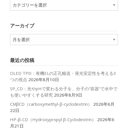
カ
テ
ゴ
リ
アーカイブ
ー
ア
ー
カ
イ
最近の投稿
ブ
OLED TPD：有機ELの正孔輸送・発光安定性を考える3
つの視点
2026年8月10日
SP_CD：光やpHで変わる分子を、分子の“容器”で水中で
も使いやすくする研究
2026年8月9日
CMβCD（carboxymethyl-β-cyclodextrin）
2026年6月
22日
HP-β-CD（Hydroxypropyl β-Cyclodextrin）
2026年6
月21日