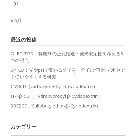
31
« 6月
最近の投稿
OLED TPD：有機ELの正孔輸送・発光安定性を考える3
つの視点
SP_CD：光やpHで変わる分子を、分子の“容器”で水中で
も使いやすくする研究
CMβCD（carboxymethyl-β-cyclodextrin）
HP-β-CD（Hydroxypropyl β-Cyclodextrin）
SBEβCD（Sulfobutylether-β-Cyclodextrin）
カテゴリー