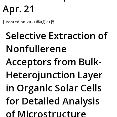
Apr. 21
by
|
Posted on
2021年4月21日
原
Selective Extraction of
Nonfullerene
Acceptors from Bulk-
Heterojunction Layer
in Organic Solar Cells
for Detailed Analysis
of Microstructure