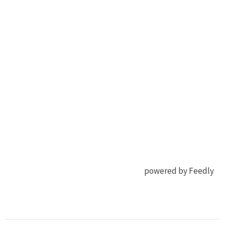
powered by Feedly
太陽
Materials
電池
(Basel)