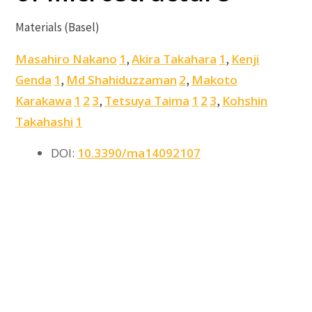
Materials (Basel)
Masahiro Nakano
1
Akira Takahara
1
Kenji
,
,
Genda
1
Md Shahiduzzaman
2
Makoto
,
,
Karakawa
1
2
3
Tetsuya Taima
1
2
3
Kohshin
,
,
Takahashi
1
DOI:
10.3390/ma14092107