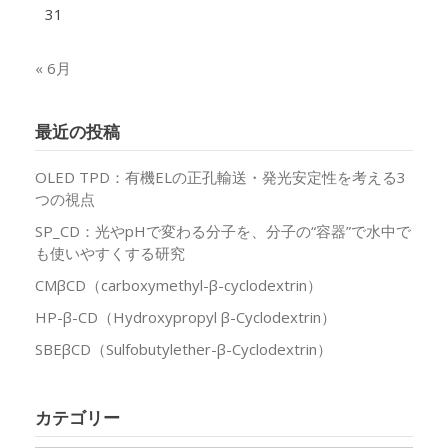
31
« 6月
最近の投稿
OLED TPD：有機ELの正孔輸送・発光安定性を考える3
つの視点
SP_CD：光やpHで変わる分子を、分子の“容器”で水中で
も使いやすくする研究
CMβCD（carboxymethyl-β-cyclodextrin）
HP-β-CD（Hydroxypropyl β-Cyclodextrin）
SBEβCD（Sulfobutylether-β-Cyclodextrin）
カテゴリー