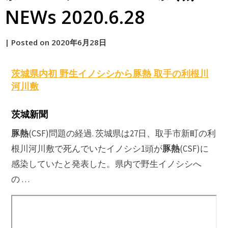
NEWs 2020.6.28
by
|
Posted on
2020年6月28日
原
茨城県内初 野生イノシシから
豚熱
取手の利根川
河川敷
茨城新聞
豚熱
(CSF)問題の経過. 茨城県は27日、取手市新町の利
豚熱
根川河川敷で死んでいたイノシシ1頭が
(CSF)に
感染していたと発表した。県内で野生イノシシへ
の …