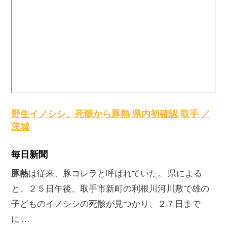
野生イノシシ、死骸から
豚熱
県内初確認 取手 ／
茨城
毎日新聞
豚熱
は従来、豚コレラと呼ばれていた。 県による
と、２５日午後、取手市新町の利根川河川敷で雄の
子どものイノシシの死骸が見つかり、２７日まで
に …