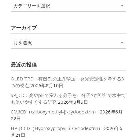
カ
テ
ゴ
リ
アーカイブ
ー
ア
ー
カ
イ
最近の投稿
ブ
OLED TPD：有機ELの正孔輸送・発光安定性を考える3
つの視点
2026年8月10日
SP_CD：光やpHで変わる分子を、分子の“容器”で水中で
も使いやすくする研究
2026年8月9日
CMβCD（carboxymethyl-β-cyclodextrin）
2026年6月
22日
HP-β-CD（Hydroxypropyl β-Cyclodextrin）
2026年6
月21日