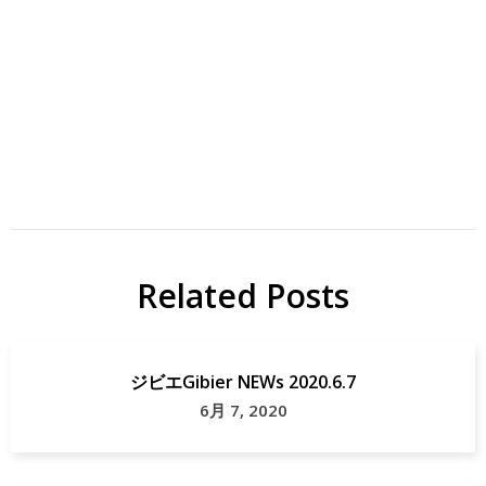
ジ
CSF
ビ
イ
エ
ノ
Related Posts
地
シ
域
シ
貢
ジ
ジビエGibier NEWs 2020.6.7
献
ビ
6月 7, 2020
エ
片