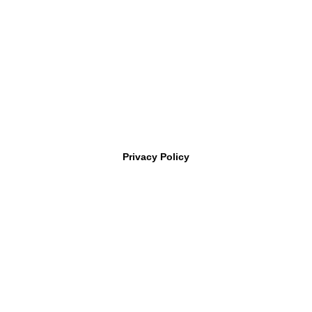
Copyright
福井工業大学 原研究室〔FUT HARA Lab.〕
All rights
reserved
| Powered by
Superbthemes.com
Privacy Policy