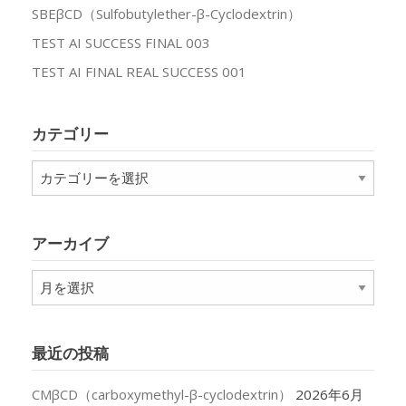
SBEβCD（Sulfobutylether-β-Cyclodextrin）
TEST AI SUCCESS FINAL 003
TEST AI FINAL REAL SUCCESS 001
カテゴリー
カ
テ
ゴ
リ
アーカイブ
ー
ア
ー
カ
イ
最近の投稿
ブ
CMβCD（carboxymethyl-β-cyclodextrin）
2026年6月