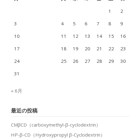
1
2
3
4
5
6
7
8
9
10
11
12
13
14
15
16
17
18
19
20
21
22
23
24
25
26
27
28
29
30
31
« 6月
最近の投稿
CMβCD（carboxymethyl-β-cyclodextrin）
HP-β-CD（Hydroxypropyl β-Cyclodextrin）