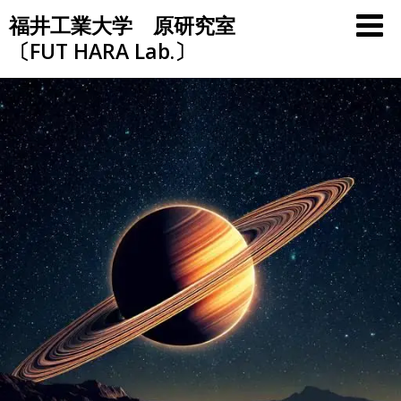
Skip
福井工業大学 原研究室
to
〔FUT HARA Lab.〕
content