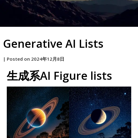
Generative AI Lists
by
|
Posted on
2024年12月8日
原
生成系AI Figure lists