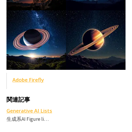
Adobe Firefly
A
A
関連記事
F
Generative AI Lists
生成系AI Figure li…