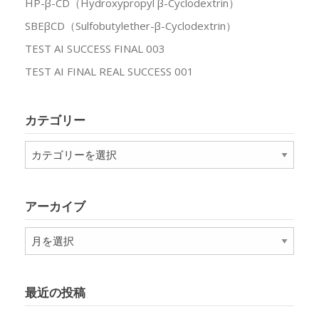
HP-β-CD（Hydroxypropyl β-Cyclodextrin）
SBEβCD（Sulfobutylether-β-Cyclodextrin）
TEST AI SUCCESS FINAL 003
TEST AI FINAL REAL SUCCESS 001
カテゴリー
カ
テ
ゴ
リ
アーカイブ
ー
ア
ー
カ
イ
最近の投稿
ブ