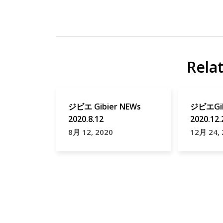
ジ
CSF
ビ
CSFmap
エ
イ
Rela
地
ノ
域
シ
貢
シ
ジビエ Gibier NEWs
ジビエGib
献
2020.8.12
2020.12.
キ
8月 12, 2020
12月 24,
ッ
チ
ン
カ
ー
ジ