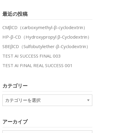
最近の投稿
CMβCD（carboxymethyl-β-cyclodextrin）
HP-β-CD（Hydroxypropyl β-Cyclodextrin）
SBEβCD（Sulfobutylether-β-Cyclodextrin）
TEST AI SUCCESS FINAL 003
TEST AI FINAL REAL SUCCESS 001
カテゴリー
カ
テ
ゴ
リ
アーカイブ
ー