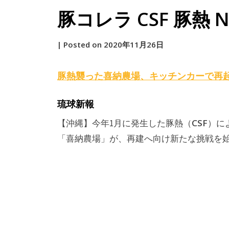
豚コレラ CSF 豚熱 NEW
by
|
Posted on
2020年11月26日
原
豚熱襲った喜納農場、キッチンカーで再起
琉球新報
CSF
【沖縄】今年1月に発生した豚熱（
）に
「喜納農場」が、再建へ向け新たな挑戦を