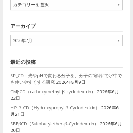
カ
テ
ゴ
リ
アーカイブ
ー
ア
ー
カ
イ
最近の投稿
ブ
SP_CD：光やpHで変わる分子を、分子の“容器”で水中で
も使いやすくする研究
2026年8月9日
CMβCD（carboxymethyl-β-cyclodextrin）
2026年6月
22日
HP-β-CD（Hydroxypropyl β-Cyclodextrin）
2026年6
月21日
SBEβCD（Sulfobutylether-β-Cyclodextrin）
2026年6月
20日