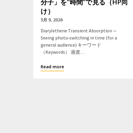
分子」を“時間”で見る（HP向
け）
5月 9, 2026
Diarylethene Transient Absorption —
Seeing photo‑switching in time (for a
general audience) キーワード
（Keywords） 過渡…
Read more