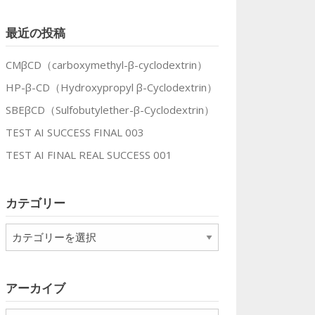
最近の投稿
CMβCD（carboxymethyl-β-cyclodextrin）
HP-β-CD（Hydroxypropyl β-Cyclodextrin）
SBEβCD（Sulfobutylether-β-Cyclodextrin）
TEST AI SUCCESS FINAL 003
TEST AI FINAL REAL SUCCESS 001
カテゴリー
カ
テ
ゴ
リ
アーカイブ
ー