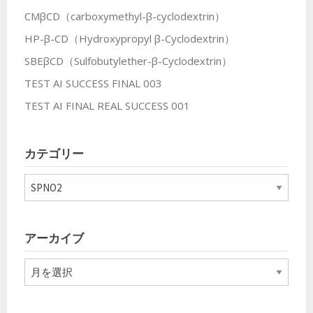
CMβCD（carboxymethyl-β-cyclodextrin）
HP-β-CD（Hydroxypropyl β-Cyclodextrin）
SBEβCD（Sulfobutylether-β-Cyclodextrin）
TEST AI SUCCESS FINAL 003
TEST AI FINAL REAL SUCCESS 001
カテゴリー
カ
テ
ゴ
リ
アーカイブ
ー
ア
ー
カ
イ