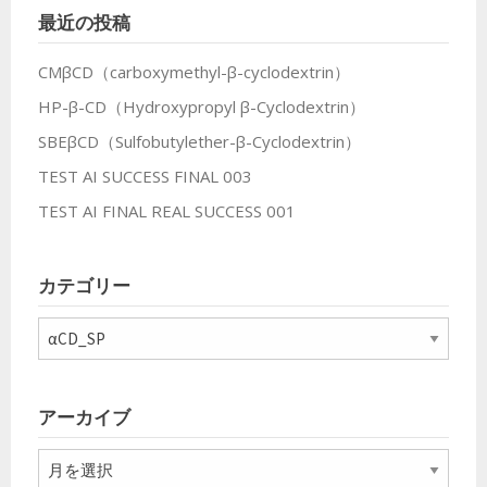
最近の投稿
CMβCD（carboxymethyl-β-cyclodextrin）
HP-β-CD（Hydroxypropyl β-Cyclodextrin）
SBEβCD（Sulfobutylether-β-Cyclodextrin）
TEST AI SUCCESS FINAL 003
TEST AI FINAL REAL SUCCESS 001
カテゴリー
カ
テ
ゴ
リ
アーカイブ
ー
ア
ー