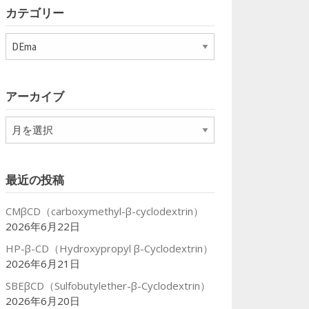
カテゴリー
カ
テ
ゴ
リ
アーカイブ
ー
ア
ー
カ
イ
最近の投稿
ブ
CMβCD（carboxymethyl-β-cyclodextrin）
2026年6月22日
HP-β-CD（Hydroxypropyl β-Cyclodextrin）
2026年6月21日
SBEβCD（Sulfobutylether-β-Cyclodextrin）
2026年6月20日