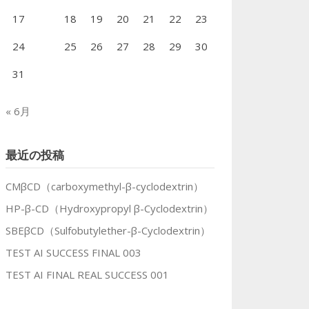
17
18
19
20
21
22
23
24
25
26
27
28
29
30
31
« 6月
最近の投稿
CMβCD（carboxymethyl-β-cyclodextrin）
HP-β-CD（Hydroxypropyl β-Cyclodextrin）
SBEβCD（Sulfobutylether-β-Cyclodextrin）
TEST AI SUCCESS FINAL 003
TEST AI FINAL REAL SUCCESS 001