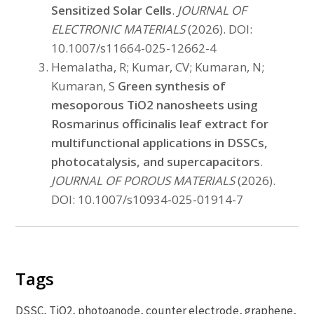
Sensitized Solar Cells
.
JOURNAL OF
ELECTRONIC MATERIALS
(2026). DOI:
10.1007/s11664-025-12662-4
Hemalatha, R; Kumar, CV; Kumaran, N;
Kumaran, S
Green synthesis of
mesoporous TiO2 nanosheets using
Rosmarinus officinalis leaf extract for
multifunctional applications in DSSCs,
photocatalysis, and supercapacitors
.
JOURNAL OF POROUS MATERIALS
(2026).
DOI: 10.1007/s10934-025-01914-7
Tags
DSSC, TiO2, photoanode, counter electrode, graphene,