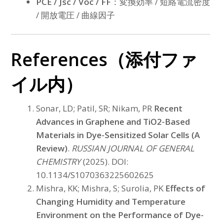
PCE / Jsc / Voc / FF
：変換効率 / 短絡電流密度
/ 開放電圧 / 曲線因子
References（添付ファ
イル内）
Sonar, LD; Patil, SR; Nikam, PR
Recent
Advances in Graphene and TiO2-Based
Materials in Dye-Sensitized Solar Cells (A
Review)
.
RUSSIAN JOURNAL OF GENERAL
CHEMISTRY
(2025). DOI:
10.1134/S1070363225602625
Mishra, KK; Mishra, S; Surolia, PK
Effects of
Changing Humidity and Temperature
Environment on the Performance of Dye-