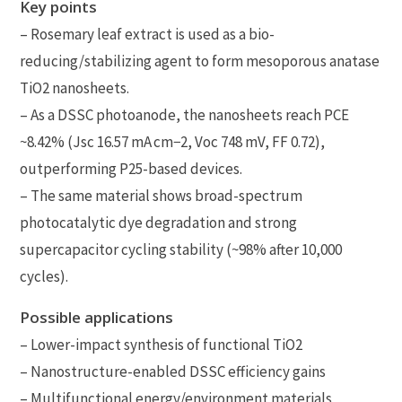
Key points
– Rosemary leaf extract is used as a bio-
reducing/stabilizing agent to form mesoporous anatase
TiO2 nanosheets.
– As a DSSC photoanode, the nanosheets reach PCE
~8.42% (Jsc 16.57 mA cm−2, Voc 748 mV, FF 0.72),
outperforming P25-based devices.
– The same material shows broad-spectrum
photocatalytic dye degradation and strong
supercapacitor cycling stability (~98% after 10,000
cycles).
Possible applications
– Lower-impact synthesis of functional TiO2
– Nanostructure-enabled DSSC efficiency gains
– Multifunctional energy/environment materials