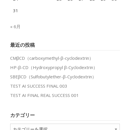
31
« 6月
最近の投稿
CMβCD（carboxymethyl-β-cyclodextrin）
HP-β-CD（Hydroxypropyl β-Cyclodextrin）
SBEβCD（Sulfobutylether-β-Cyclodextrin）
TEST AI SUCCESS FINAL 003
TEST AI FINAL REAL SUCCESS 001
カテゴリー
カ