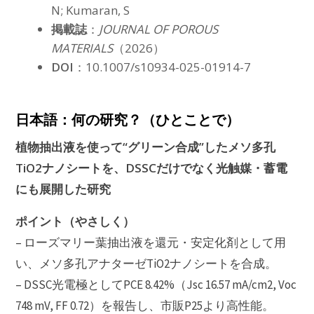
N; Kumaran, S
掲載誌
：
JOURNAL OF POROUS
MATERIALS
（2026）
DOI
：10.1007/s10934-025-01914-7
日本語：何の研究？（ひとことで）
植物抽出液を使って“グリーン合成”したメソ多孔
TiO2ナノシートを、DSSCだけでなく光触媒・蓄電
にも展開した研究
ポイント（やさしく）
– ローズマリー葉抽出液を還元・安定化剤として用
い、メソ多孔アナターゼTiO2ナノシートを合成。
– DSSC光電極としてPCE 8.42%（Jsc 16.57 mA/cm2, Voc
748 mV, FF 0.72）を報告し、市販P25より高性能。