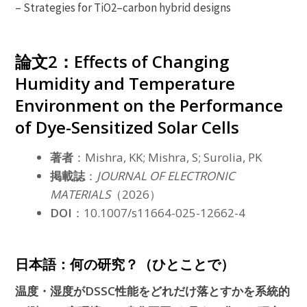
– Strategies for TiO2–carbon hybrid designs
論文2：Effects of Changing
Humidity and Temperature
Environment on the Performance
of Dye-Sensitized Solar Cells
著者
：Mishra, KK; Mishra, S; Surolia, PK
掲載誌
：
JOURNAL OF ELECTRONIC
MATERIALS
（2026）
DOI
：10.1007/s11664-025-12662-4
日本語：何の研究？（ひとことで）
温度・湿度がDSSC性能をどれだけ落とすかを系統的