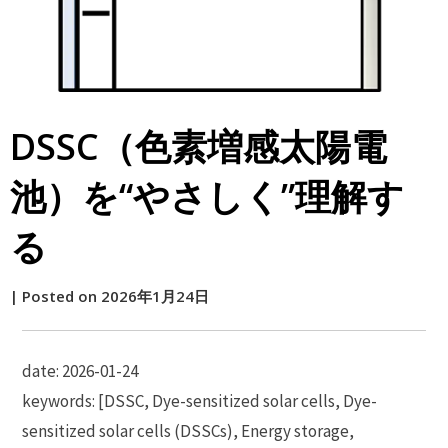
DSSC（色素増感太陽電
池）を“やさしく”理解す
る
by
|
Posted on
2026年1月24日
原
date: 2026-01-24
keywords: [DSSC, Dye-sensitized solar cells, Dye-
sensitized solar cells (DSSCs), Energy storage,