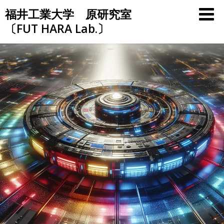
Skip
福井工業大学 原研究室
to
〔FUT HARA Lab.〕
content