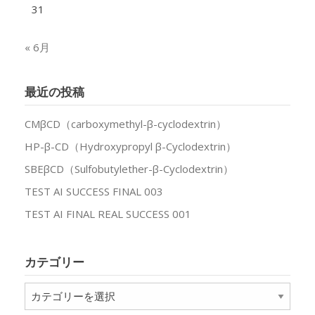
31
« 6月
最近の投稿
CMβCD（carboxymethyl-β-cyclodextrin）
HP-β-CD（Hydroxypropyl β-Cyclodextrin）
SBEβCD（Sulfobutylether-β-Cyclodextrin）
TEST AI SUCCESS FINAL 003
TEST AI FINAL REAL SUCCESS 001
カテゴリー
カ
テ