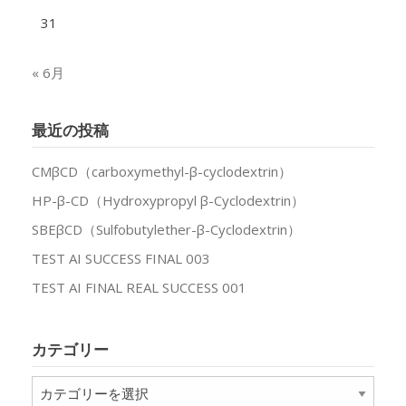
31
« 6月
最近の投稿
CMβCD（carboxymethyl-β-cyclodextrin）
HP-β-CD（Hydroxypropyl β-Cyclodextrin）
SBEβCD（Sulfobutylether-β-Cyclodextrin）
TEST AI SUCCESS FINAL 003
TEST AI FINAL REAL SUCCESS 001
カテゴリー
カ
テ