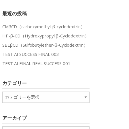
最近の投稿
CMβCD（carboxymethyl-β-cyclodextrin）
HP-β-CD（Hydroxypropyl β-Cyclodextrin）
SBEβCD（Sulfobutylether-β-Cyclodextrin）
TEST AI SUCCESS FINAL 003
TEST AI FINAL REAL SUCCESS 001
カテゴリー
カ
テ
ゴ
リ
アーカイブ
ー