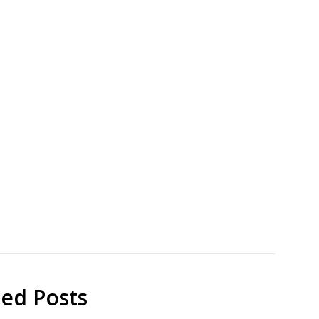
地
プ
域
ラ
貢
ス
献
チ
ッ
研
ク
究
ted Posts